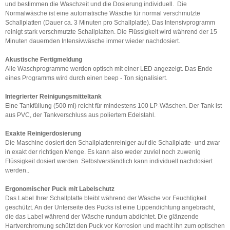
und bestimmen die Waschzeit und die Dosierung individuell. Die
Normalwäsche ist eine automatische Wäsche für normal verschmutzte
Schallplatten (Dauer ca. 3 Minuten pro Schallplatte). Das Intensivprogramm
reinigt stark verschmutzte Schallplatten. Die Flüssigkeit wird während der 15
Minuten dauernden Intensivwäsche immer wieder nachdosiert.
Akustische Fertigmeldung
Alle Waschprogramme werden optisch mit einer LED angezeigt. Das Ende
eines Programms wird durch einen beep - Ton signalisiert.
Integrierter Reinigungsmitteltank
Eine Tankfüllung (500 ml) reicht für mindestens 100 LP-Wäschen. Der Tank ist
aus PVC, der Tankverschluss aus poliertem Edelstahl.
Exakte Reinigerdosierung
Die Maschine dosiert den Schallplattenreiniger auf die Schallplatte- und zwar
in exakt der richtigen Menge. Es kann also weder zuviel noch zuwenig
Flüssigkeit dosiert werden. Selbstverständlich kann individuell nachdosiert
werden..
Ergonomischer Puck mit Labelschutz
Das Label Ihrer Schallplatte bleibt während der Wäsche vor Feuchtigkeit
geschützt. An der Unterseite des Pucks ist eine Lippendichtung angebracht,
die das Label während der Wäsche rundum abdichtet. Die glänzende
Hartverchromung schützt den Puck vor Korrosion und macht ihn zum optischen