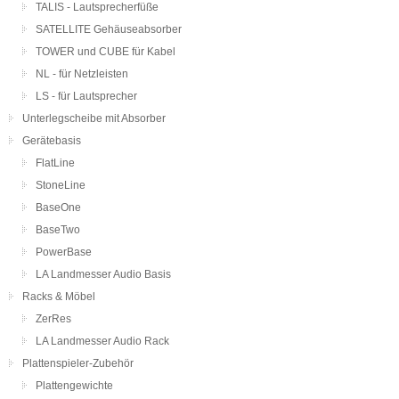
TALIS - Lautsprecherfüße
SATELLITE Gehäuseabsorber
TOWER und CUBE für Kabel
NL - für Netzleisten
LS - für Lautsprecher
Unterlegscheibe mit Absorber
Gerätebasis
FlatLine
StoneLine
BaseOne
BaseTwo
PowerBase
LA Landmesser Audio Basis
Racks & Möbel
ZerRes
LA Landmesser Audio Rack
Plattenspieler-Zubehör
Plattengewichte