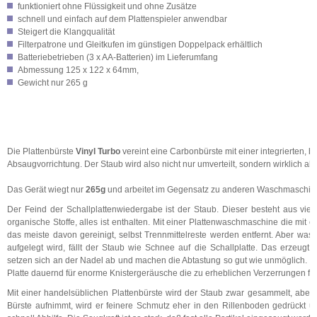
funktioniert ohne Flüssigkeit und ohne Zusätze
schnell und einfach auf dem Plattenspieler anwendbar
Steigert die Klangqualität
Filterpatrone und Gleitkufen im günstigen Doppelpack erhältlich
Batteriebetrieben (3 x AA-Batterien) im Lieferumfang
Abmessung 125 x 122 x 64mm,
Gewicht nur 265 g
Die Plattenbürste
Vinyl Turbo
vereint eine Carbonbürste mit einer integrierten, b
Absaugvorrichtung. Der Staub wird also nicht nur umverteilt, sondern wirklich ab
Das Gerät wiegt nur
265g
und arbeitet im Gegensatz zu anderen Waschmaschin
Der Feind der Schallplattenwiedergabe ist der Staub. Dieser besteht aus viele
organische Stoffe, alles ist enthalten. Mit einer Plattenwaschmaschine die mit 
das meiste davon gereinigt, selbst Trennmittelreste werden entfernt. Aber wa
aufgelegt wird, fällt der Staub wie Schnee auf die Schallplatte. Das erzeugt
setzen sich an der Nadel ab und machen die Abtastung so gut wie unmöglich. D
Platte dauernd für enorme Knistergeräusche die zu erheblichen Verzerrungen fü
Mit einer handelsüblichen Plattenbürste wird der Staub zwar gesammelt, aber b
Bürste aufnimmt, wird er feinere Schmutz eher in den Rillenboden gedrückt und