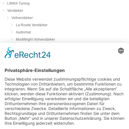
LINN® Tuning
Verstärker
Vollverstärker
La Rosita Verstärker
Audiomat
ModWright Vollverstärker
Pass Laboratories
Crayon
Audion
Vorverstärker
ModWright Vorverstärker
Endverstärker
ModWright Endverstärker
Phonovorstufen
ModWright Phono-Vorverstärker
bFly-audio Perla Musica
Remton audio
Lautsprecher