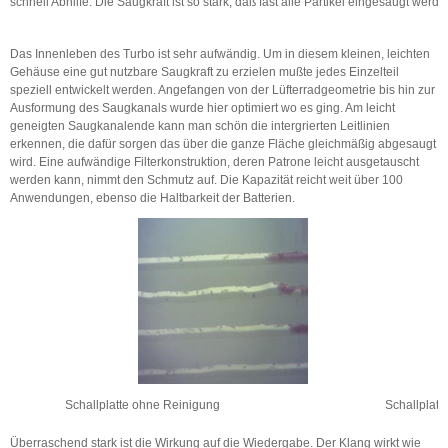
schnell Abhilfe. Die Saugkraft ist so stark, daß fast alle Partikel eingesaugt wer
Das Innenleben des Turbo ist sehr aufwändig. Um in diesem kleinen, leichten
Gehäuse eine gut nutzbare Saugkraft zu erzielen mußte jedes Einzelteil
speziell entwickelt werden. Angefangen von der Lüfterradgeometrie bis hin zur
Ausformung des Saugkanals wurde hier optimiert wo es ging. Am leicht
geneigten Saugkanalende kann man schön die intergrierten Leitlinien
erkennen, die dafür sorgen das über die ganze Fläche gleichmäßig abgesaugt
wird. Eine aufwändige Filterkonstruktion, deren Patrone leicht ausgetauscht
werden kann, nimmt den Schmutz auf. Die Kapazität reicht weit über 100
Anwendungen, ebenso die Haltbarkeit der Batterien.
Schallplatte ohne Reinigung
Schallplatt
Überraschend stark ist die Wirkung auf die Wiedergabe. Der Klang wirkt wie