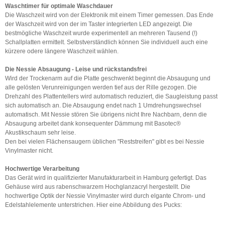
Waschtimer für optimale Waschdauer
Die Waschzeit wird von der Elektronik mit einem Timer gemessen. Das Ende
der Waschzeit wird von der im Taster integrierten LED angezeigt. Die
bestmögliche Waschzeit wurde experimentell an mehreren Tausend (!)
Schallplatten ermittelt. Selbstverständlich können Sie individuell auch eine
kürzere odere längere Waschzeit wählen.
Die Nessie Absaugung - Leise und rückstandsfrei
Wird der Trockenarm auf die Platte geschwenkt beginnt die Absaugung und
alle gelösten Verunreinigungen werden tief aus der Rille gezogen. Die
Drehzahl des Plattentellers wird automatisch reduziert, die Saugleistung passt
sich automatisch an. Die Absaugung endet nach 1 Umdrehungswechsel
automatisch. Mit Nessie stören Sie übrigens nicht Ihre Nachbarn, denn die
Absaugung arbeitet dank konsequenter Dämmung mit Basotec®
Akustikschaum sehr leise.
Den bei vielen Flächensaugern üblichen "Reststreifen" gibt es bei Nessie
Vinylmaster nicht.
Hochwertige Verarbeitung
Das Gerät wird in qualifizierter Manufakturarbeit in Hamburg gefertigt. Das
Gehäuse wird aus rabenschwarzem Hochglanzacryl hergestellt. Die
hochwertige Optik der Nessie Vinylmaster wird durch elgante Chrom- und
Edelstahlelemente unterstrichen. Hier eine Abbildung des Pucks: