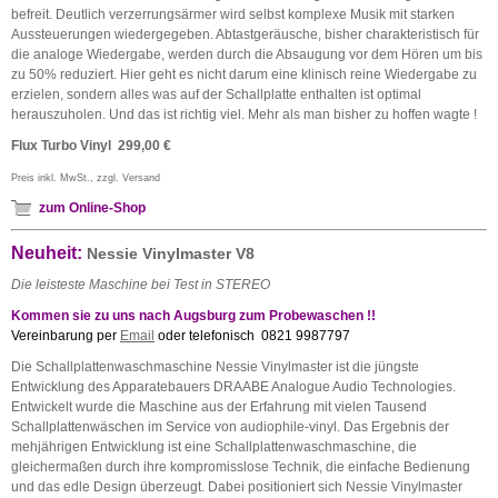
befreit. Deutlich verzerrungsärmer wird selbst komplexe Musik mit starken
Aussteuerungen wiedergegeben. Abtastgeräusche, bisher charakteristisch für
die analoge Wiedergabe, werden durch die Absaugung vor dem Hören um bis
zu 50% reduziert. Hier geht es nicht darum eine klinisch reine Wiedergabe zu
erzielen, sondern alles was auf der Schallplatte enthalten ist optimal
herauszuholen. Und das ist richtig viel. Mehr als man bisher zu hoffen wagte !
Flux Turbo Vinyl 29
9,00 €
Preis inkl. MwSt., zzgl. Versand
zum Online-Shop
Neuheit:
Nessie Vinylmaster V8
Die leisteste Maschine bei Test in STEREO
Kommen sie zu uns nach Augsburg zum Probewaschen !!
Vereinbarung per
Email
oder telefonisch 0821 9987797
Die Schallplattenwaschmaschine Nessie Vinylmaster ist die jüngste
Entwicklung des Apparatebauers DRAABE Analogue Audio Technologies.
Entwickelt wurde die Maschine aus der Erfahrung mit vielen Tausend
Schallplattenwäschen im Service von audiophile-vinyl. Das Ergebnis der
mehjährigen Entwicklung ist eine Schallplattenwaschmaschine, die
gleichermaßen durch ihre kompromisslose Technik, die einfache Bedienung
und das edle Design überzeugt. Dabei positioniert sich Nessie Vinylmaster