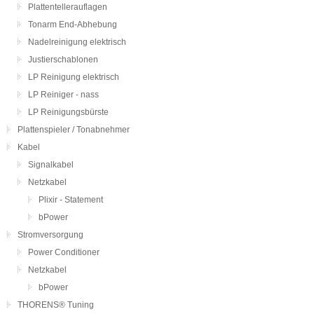
Plattentellerauflagen
Tonarm End-Abhebung
Nadelreinigung elektrisch
Justierschablonen
LP Reinigung elektrisch
LP Reiniger - nass
LP Reinigungsbürste
Plattenspieler / Tonabnehmer
Kabel
Signalkabel
Netzkabel
Plixir - Statement
bPower
Stromversorgung
Power Conditioner
Netzkabel
bPower
THORENS® Tuning