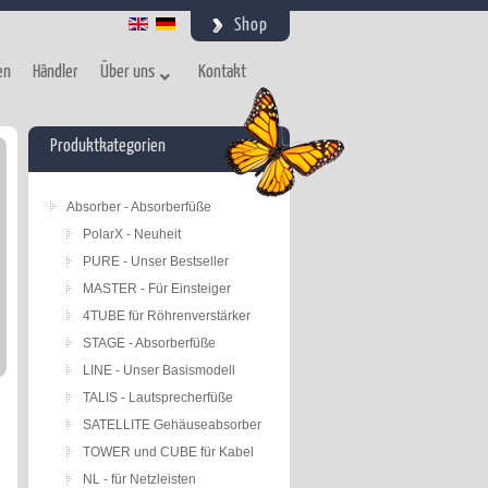
Shop
en
Händler
Über uns
Kontakt
Produktkategorien
Absorber - Absorberfüße
PolarX - Neuheit
PURE - Unser Bestseller
MASTER - Für Einsteiger
4TUBE für Röhrenverstärker
STAGE - Absorberfüße
LINE - Unser Basismodell
TALIS - Lautsprecherfüße
SATELLITE Gehäuseabsorber
TOWER und CUBE für Kabel
NL - für Netzleisten