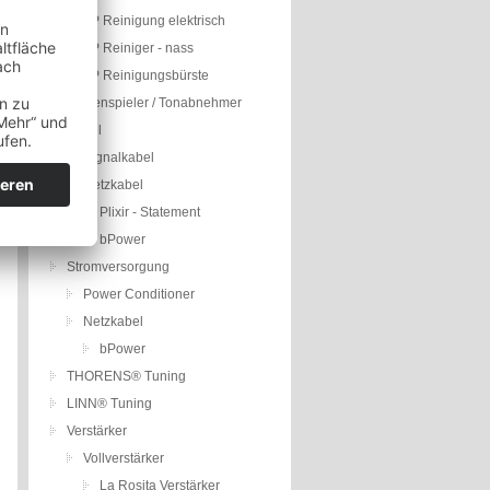
LP Reinigung elektrisch
LP Reiniger - nass
LP Reinigungsbürste
Plattenspieler / Tonabnehmer
Kabel
Signalkabel
Netzkabel
Plixir - Statement
bPower
Stromversorgung
Power Conditioner
Netzkabel
bPower
THORENS® Tuning
LINN® Tuning
Verstärker
Vollverstärker
La Rosita Verstärker