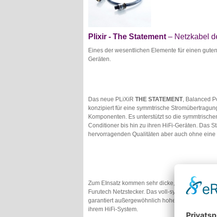
Plixir
- The Statement
– Netzkabel d
Eines der wesentlichen Elemente für einen gute
Geräten.
Das neue PLiXiR
THE STATEMENT
, Balanced 
konzipiert für eine symmtrische Stromübertragung 
Komponenten. Es unterstützt so die symmtrische
Conditioner bis hin zu ihren HiFi-Geräten. Das S
hervorragenden Qualitäten aber auch ohne eine 
Zum EInsatz kommen sehr dicke, ultra-pure Kupfe
Furutech Netzstecker. Das voll-symmetrische und
garantiert außergewöhnlich hohe and geräusch
ihrem HiFi-System.