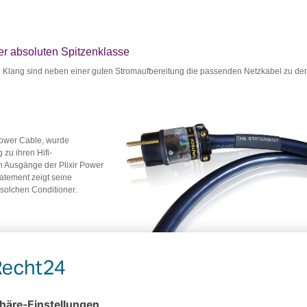
er absoluten Spitzenklasse
n Klang sind neben einer guten Stromaufbereitung die passenden Netzkabel zu de
Power Cable, wurde
zu ihren Hifi-
n Ausgänge der Plixir Power
tatement zeigt seine
solchen Conditioner.
rleiter, sowie hochwertige
 "clean-earth" Design
arme Stromübetragung zu