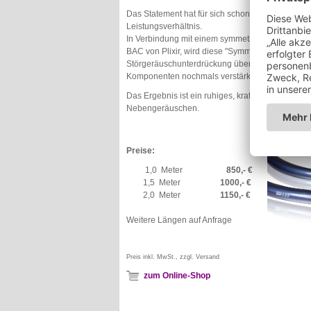
Das Statement hat für sich schon ein hervorrage
Leistungsverhältnis.
In Verbindung mit einem symmetrischen Power Co
BAC von Plixir, wird diese "Symmetrie" noch unter
Störgeräuschunterdrückung über die gesamte Kett
Komponenten nochmals verstärkt.
Das Ergebnis ist ein ruhiges, kraftvolles und natü
Nebengeräuschen.
Preise:
1,0 Meter
850
,- €
1,5 Meter
1000,- €
2,0 Meter
1150,- €
Weitere Längen auf Anfrage
Preis inkl. MwSt., zzgl. Versand
zum Online-Shop