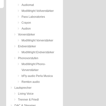
Audiomat
ModWright Vollverstärker
Pass Laboratories
Crayon
Audion
Vorverstärker
ModWright Vorverstärker
Endverstärker
ModWright Endverstärker
Phonovorstufen
ModWright Phono-
Vorverstärker
bFly-audio Perla Musica
Remton audio
Lautsprecher
Living Voice
Trenner & Friedl
DAC & Streamer