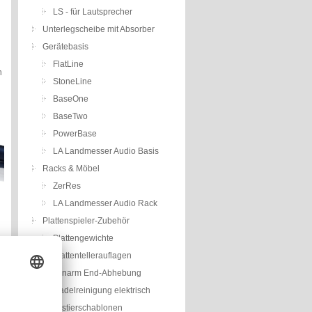
LS - für Lautsprecher
Unterlegscheibe mit Absorber
Gerätebasis
FlatLine
n
StoneLine
BaseOne
BaseTwo
PowerBase
LA Landmesser Audio Basis
Racks & Möbel
ZerRes
LA Landmesser Audio Rack
Plattenspieler-Zubehör
Plattengewichte
Plattentellerauflagen
Tonarm End-Abhebung
Nadelreinigung elektrisch
Justierschablonen