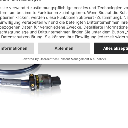
ndes Preis-
nditioner, wie dem Elite
stützt und so die
e bis hin zu ihren
rliches Klangbild frei von