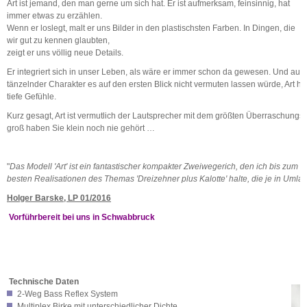
Art ist jemand, den man gerne um sich hat. Er ist aufmerksam, feinsinnig, hat
immer etwas zu erzählen.
Wenn er loslegt, malt er uns Bilder in den plastischsten Farben. In Dingen, die
wir gut zu kennen glaubten,
zeigt er uns völlig neue Details.
Er integriert sich in unser Leben, als wäre er immer schon da gewesen. Und auch
tänzelnder Charakter es auf den ersten Blick nicht vermuten lassen würde, Art hat
tiefe Gefühle.
Kurz gesagt, Art ist vermutlich der Lautsprecher mit dem größten Überraschungsp
groß haben Sie klein noch nie gehört …
"
Das Modell 'Art' ist ein fantastischer kompakter Zweiwegerich, den ich bis zum h
besten
Realisationen des Themas 'Dreizehner plus Kalotte' halte, die je in Uml
Holger Barske, LP 01/2016
Vorführbereit bei uns in Schwabbruck
Technische Daten
2-Weg Bass Reflex System
Multiplex Birke mit unterschiedlicher Dichte