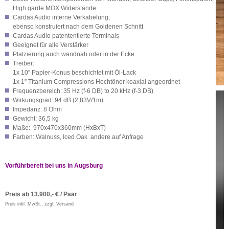
High garde MOX Widerstände
Cardas Audio interne Verkabelung,
ebenso konstruiert nach dem Goldenen Schnitt
Cardas Audio patententierte Terminals
Geeignet für alle Verstärker
Platzierung auch wandnah oder in der Ecke
Treiber:
1x 10” Papier-Konus beschichtet mit Öl-Lack
1x 1” Titanium Compressions Hochtöner koaxial angeordnet
Frequenzbereich: 35 Hz (f
-6 DB
) to 20 kHz (f
-3 DB
)
Wirkungsgrad: 94 dB (2,83V/1m)
Impedanz: 8 Ohm
Gewicht: 36,5 kg
Maße: 970x470x360mm (HxBxT)
Farben: Walnuss, Iced Oak andere auf Anfrage
Vorführbereit bei uns in Augsburg
Preis ab 13.900,- € / Paar
Preis inkl. MwSt., zzgl. Versand