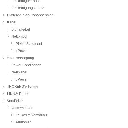
LP Reiniger - nass
LP Reinigungsbürste
Plattenspieler / Tonabnehmer
Kabel
Signalkabel
Netzkabel
Plixir - Statement
bPower
Stromversorgung
Power Conditioner
Netzkabel
bPower
THORENS® Tuning
LINN® Tuning
Verstärker
Vollverstärker
La Rosita Verstärker
Audiomat