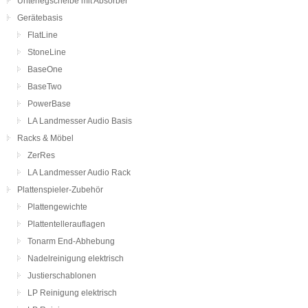
Unterlegscheibe mit Absorber
Gerätebasis
FlatLine
StoneLine
BaseOne
BaseTwo
PowerBase
LA Landmesser Audio Basis
Racks & Möbel
ZerRes
LA Landmesser Audio Rack
Plattenspieler-Zubehör
Plattengewichte
Plattentellerauflagen
Tonarm End-Abhebung
Nadelreinigung elektrisch
Justierschablonen
LP Reinigung elektrisch