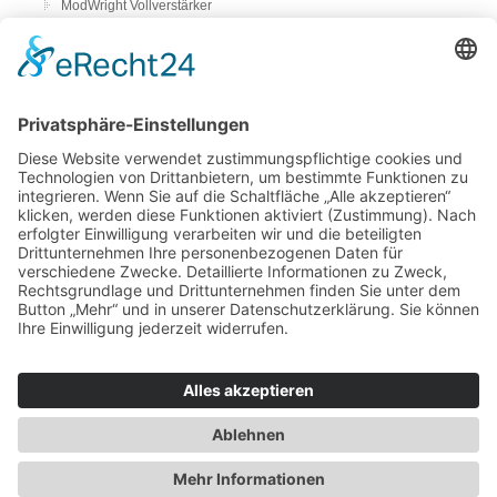
ModWright Vollverstärker
Pass Laboratories
Crayon
Audion
Vorverstärker
ModWright Vorverstärker
Endverstärker
ModWright Endverstärker
Phonovorstufen
ModWright Phono-Vorverstärker
bFly-audio Perla Musica
Remton audio
Lautsprecher
Living Voice
Trenner & Friedl
DAC & Streamer
La Rosita DAC und Streamer
Kopfhörer etc.