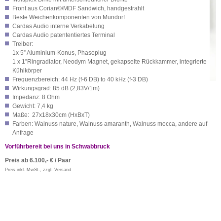
Front aus Corian©/MDF Sandwich, handgestrahlt
Beste Weichenkomponenten von Mundorf
Cardas Audio interne Verkabelung
Cardas Audio patententiertes Terminal
Treiber:
1x 5” Aluminium-Konus, Phaseplug
1 x 1”Ringradiator, Neodym Magnet, gekapselte Rückkammer, integrierte
Kühlkörper
Frequenzbereich: 44 Hz (f
-6 DB
) to 40 kHz (f
-3 DB
)
Wirkungsgrad: 85 dB (2,83V/1m)
Impedanz: 8 Ohm
Gewicht: 7,4 kg
Maße: 27x18x30cm (HxBxT)
Farben: Walnuss nature, Walnuss amaranth, Walnuss mocca, andere auf
Anfrage
Vorführbereit bei uns in Schwabbruck
Preis ab 6.100,- € / Paar
Preis inkl. MwSt., zzgl. Versand