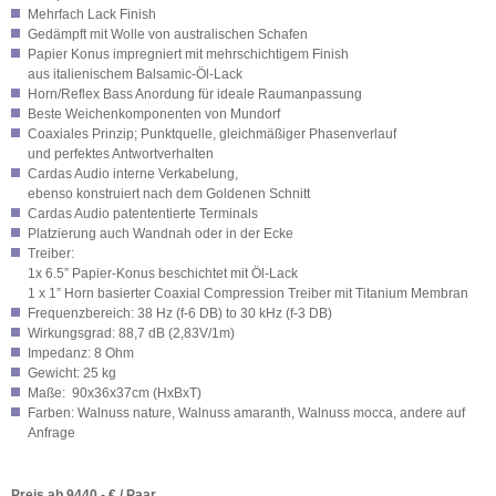
Mehrfach Lack Finish
Gedämpft mit Wolle von australischen Schafen
Papier Konus impregniert mit mehrschichtigem Finish
aus italienischem Balsamic-Öl-Lack
Horn/Reflex Bass Anordung für ideale Raumanpassung
Beste Weichenkomponenten von Mundorf
Coaxiales Prinzip; Punktquelle, gleichmäßiger Phasenverlauf
und perfektes Antwortverhalten
Cardas Audio interne Verkabelung,
ebenso konstruiert nach dem Goldenen Schnitt
Cardas Audio patententierte Terminals
Platzierung auch Wandnah oder in der Ecke
Treiber:
1x 6.5” Papier-Konus beschichtet mit Öl-Lack
1 x 1” Horn basierter Coaxial Compression Treiber mit Titanium Membran
Frequenzbereich: 38 Hz (f
-6 DB
) to 30 kHz (f
-3 DB
)
Wirkungsgrad: 88,7 dB (2,83V/1m)
Impedanz: 8 Ohm
Gewicht: 25 kg
Maße: 90x36x37cm (HxBxT)
Farben: Walnuss nature, Walnuss amaranth, Walnuss mocca, andere auf
Anfrage
Preis ab 9440,- € / Paar