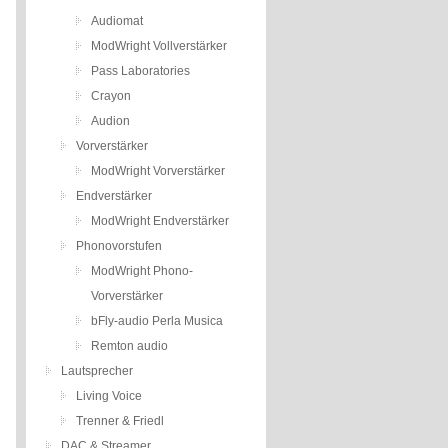
Audiomat
ModWright Vollverstärker
Pass Laboratories
Crayon
Audion
Vorverstärker
ModWright Vorverstärker
Endverstärker
ModWright Endverstärker
Phonovorstufen
ModWright Phono-
Vorverstärker
bFly-audio Perla Musica
Remton audio
Lautsprecher
Living Voice
Trenner & Friedl
DAC & Streamer