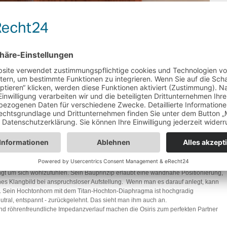
rlangt um sich wohlzufühlen. Sein Bauprinzip erlaubt eine wandnahe Positionierung,
enes Klangbild bei anspruchsloser Aufstellung. Wenn man es darauf anlegt, kann
gt. Sein Hochtonhorn mit dem Titan-Hochton-Diaphragma ist hochgradig
neutral, entspannt - zurückgelehnt. Das sieht man ihm auch an.
nd röhrenfreundliche Impedanzverlauf machen die Osiris zum perfekten Partner