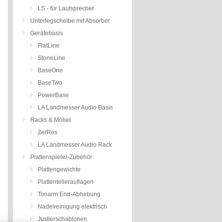
LS - für Lautsprecher
Unterlegscheibe mit Absorber
Gerätebasis
FlatLine
StoneLine
BaseOne
BaseTwo
PowerBase
LA Landmesser Audio Basis
Racks & Möbel
ZerRes
LA Landmesser Audio Rack
Plattenspieler-Zubehör
Plattengewichte
Plattentellerauflagen
Tonarm End-Abhebung
Nadelreinigung elektrisch
Justierschablonen