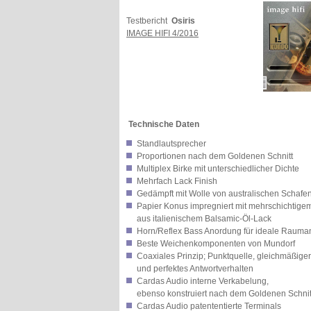
Testbericht
Osiris
IMAGE HIFI 4/2016
Technische Daten
Standlautsprecher
Proportionen nach dem Goldenen Schnitt
Multiplex Birke mit unterschiedlicher Dichte
Mehrfach Lack Finish
Gedämpft mit Wolle von australischen Schafe
Papier Konus impregniert mit mehrschichtigem
aus italienischem Balsamic-Öl-Lack
Horn/Reflex Bass Anordung für ideale Raum
Beste Weichenkomponenten von Mundorf
Coaxiales Prinzip; Punktquelle, gleichmäßige
und perfektes Antwortverhalten
Cardas Audio interne Verkabelung,
ebenso konstruiert nach dem Goldenen Schnit
Cardas Audio patententierte Terminals