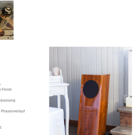
n
 Finish
anpassung
r Phasenverlauf
t