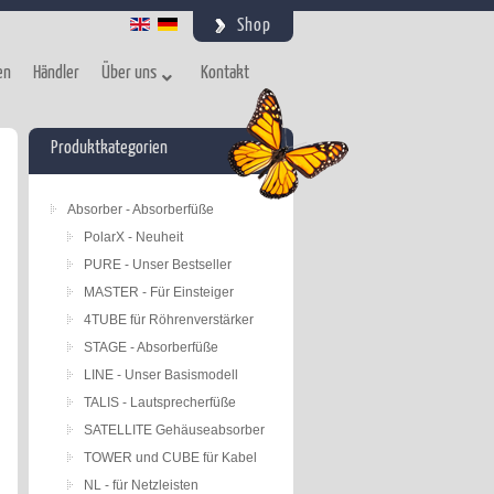
Shop
en
Händler
Über uns
Kontakt
Produktkategorien
Absorber - Absorberfüße
PolarX - Neuheit
PURE - Unser Bestseller
MASTER - Für Einsteiger
4TUBE für Röhrenverstärker
STAGE - Absorberfüße
LINE - Unser Basismodell
TALIS - Lautsprecherfüße
SATELLITE Gehäuseabsorber
TOWER und CUBE für Kabel
NL - für Netzleisten