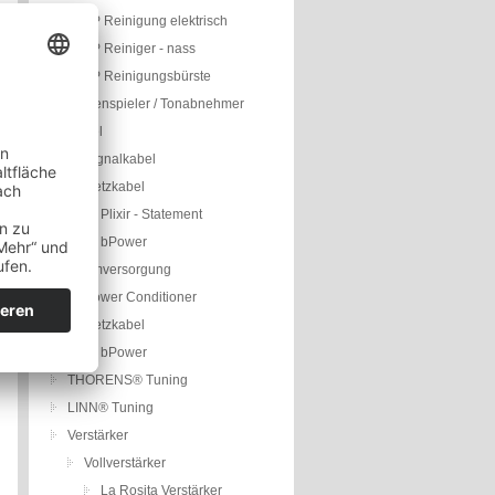
LP Reinigung elektrisch
LP Reiniger - nass
LP Reinigungsbürste
Plattenspieler / Tonabnehmer
Kabel
Signalkabel
Netzkabel
Plixir - Statement
bPower
Stromversorgung
Power Conditioner
Netzkabel
bPower
THORENS® Tuning
LINN® Tuning
Verstärker
Vollverstärker
La Rosita Verstärker