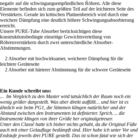
negativ auf die schwingungsempfindlichen Röhren. Alle diese
Elemente befinden sich zum größten Teil auf der leichteren Seite des
Verstärkers. Gerade im kritischen Platinenbereich wird durch eine
weichere Dämpfung eine deutlich höhere Schwingungsabsorbierung
erreicht.
Unsere PURE-Tube Absorber berücksichtigen diese
konstruktionsbedingte einseitige Gewichtsverteilung von
Röhrenverstärkern durch zwei unterschiedliche Absorber-
Abstimmungen.
2 Absorber mit hochwirksamer, weicherer Dämpfung für die
leichtere Geräteseite
2 Absorber mit härterer Abstimmung für die schwere Geräteseite
Ein Kunde schreibt uns:
.
.. Im Vergleich zu den Master wird tatsächlich der Raum noch ein
wenig größer dargestellt. Was aber direkt auffällt… und hier ist es
ähnlich wie beim PG1,
die Stimmen klingen natürlicher und der
Abstand zwischen den Instrumenten ist definierter.
Sprich…. die
Instrumente klingen von ihrer Größe her originalgetreuer.
U
nter den Classé hatte ich bisher nichts gehabt, da die Original Füße
auch mit einer Gelauflage bedämpft sind.
Hier habe ich unter Vor und
Endstufe jeweils drei PURE gestellt. Das ist schon fatal wie sich der