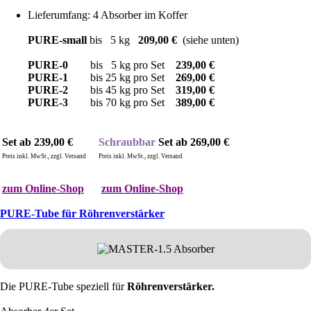
Lieferumfang: 4 Absorber im Koffer
PURE-small
bis 5 kg
20
9,00 €
(siehe unten)
PURE-0
bis 5 kg pro Set
23
9,00 €
PURE-1
bis 25 kg pro Set
269,00 €
PURE-2
bis 45 kg pro Set
319,00
€
PURE-3
bis 70 kg pro Set
389,00 €
Set ab 239,00 €
Schraubbar
Set ab 269
,00 €
Preis inkl. MwSt., zzgl. Versand
Preis inkl. MwSt., zzgl. Versand
zum Online-Shop
zum Online-Shop
PURE-Tube für Röhrenverstärker
Die PURE-Tube speziell für
Röhrenverstärker.