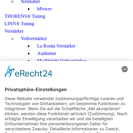
Netzkabel
bPower
THORENS® Tuning
LINN® Tuning
Verstärker
Vollverstärker
La Rosita Verstärker
Audiomat
ModWright Vollverstärker
Pass Laboratories
Crayon
Audion
Vorverstärker
ModWright Vorverstärker
Endverstärker
ModWright Endverstärker
Phonovorstufen
ModWright Phono-Vorverstärker