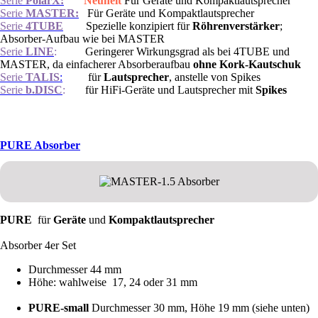
Serie
PolarX:
Neuheit
Für Geräte und Kompaktlautsprecher
Serie
MASTER:
Für Geräte und Kompaktlautsprecher
Serie
4TUBE
Spezielle konzipiert für
Röhrenverstärker
;
Absorber-Aufbau wie bei MASTER
Serie
LINE
:
Geringerer Wirkungsgrad als bei 4TUBE und
MASTER, da einfacherer Absorberaufbau
ohne Kork-Kautschuk
Serie
TALIS
:
für
Lautsprecher
, anstelle von Spikes
Serie
b.DISC
:
für HiFi-Geräte und Lautsprecher mit
Spikes
PURE Absorber
PURE
für
Geräte
und
Kompaktlautsprecher
Absorber 4er Set
Durchmesser 44 mm
Höhe: wahlweise 17, 24 oder 31 mm
PURE-small
Durchmesser 30 mm, Höhe 19 mm (siehe unten)