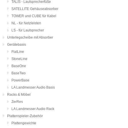
TALIS - Lautsprecherfüße
SATELLITE Gehäuseabsorber
TOWER und CUBE für Kabel
NL - für Netzleisten
LS - für Lautsprecher
Unterlegscheibe mit Absorber
Gerätebasis
FlatLine
StoneLine
BaseOne
BaseTwo
PowerBase
LA Landmesser Audio Basis
Racks & Möbel
ZerRes
LA Landmesser Audio Rack
Plattenspieler-Zubehör
Plattengewichte