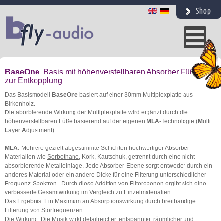
Shop
BaseOne
Basis mit höhenverstellbaren Absorber Füßen
zur Entkopplung
Das Basismodell
BaseOne
basiert auf einer 30mm Multiplexplatte aus
Birkenholz.
Die aborbierende Wirkung der Multiplexplatte wird ergänzt durch die
höhenverstellbaren Füße basierend auf der eigenen
MLA
-Technologie
(
M
ulti
L
ayer
A
djustment).
MLA:
Mehrere gezielt abgestimmte Schichten hochwertiger Absorber-
Materialien wie
Sorbothane
, Kork, Kautschuk, getrennt durch eine nicht-
absorbierende Metalleinlage. Jede Absorber-Ebene sorgt entweder durch ein
anderes Material oder ein andere Dicke für eine Filterung unterschiedlicher
Frequenz-Spektren. Durch diese Addition von Filterebenen ergibt sich eine
verbesserte Gesamtwirkung im Vergleich zu Einzelmaterialien.
Das Ergebnis: Ein Maximum an Absorptionswirkung durch breitbandige
Filterung von Störfrequenzen.
Die Wirkung: Die Musik wirkt detailreicher, entspannter, räumlicher und