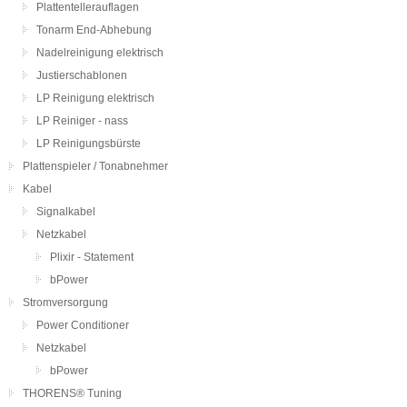
Plattentellerauflagen
Tonarm End-Abhebung
Nadelreinigung elektrisch
Justierschablonen
LP Reinigung elektrisch
LP Reiniger - nass
LP Reinigungsbürste
Plattenspieler / Tonabnehmer
Kabel
Signalkabel
Netzkabel
Plixir - Statement
bPower
Stromversorgung
Power Conditioner
Netzkabel
bPower
THORENS® Tuning