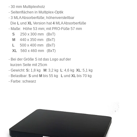
- 30 mm Multiplexholz
- Seitenflächen in Multiplex-Optik
- 3 MLA Absorberfüße; höhenverstellbar
Die
L
und
XL
Version hat
4
MLA Absorberfüße
- Maße: Höhe 53 mm; mit PRO-Füße 57 mm
S
250 x 300 mm (BxT)
M
440 x 350 mm (BxT)
L
500 x 400 mm (BxT)
XL
560 x 460 mm (BxT)
- Bei der Größe S ist das Logo auf der
kurzen Seite mit 25cm
- Gewicht:
S:
1,8 kg
M
: 3,2 kg
L
: 4,6 kg
XL
: 5,1 kg
- Belastbar:
S
und
M
bis 55 kg
L
und
XL
bis 70 kg
- Farbe: schwarz