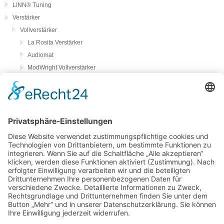
LINN® Tuning
Verstärker
Vollverstärker
La Rosita Verstärker
Audiomat
ModWright Vollverstärker
Pass Laboratories
Crayon
Audion
Vorverstärker
ModWright Vorverstärker
Endverstärker
ModWright Endverstärker
Phonovorstufen
ModWright Phono-Vorverstärker
bFly-audio Perla Musica
Remton audio
Lautsprecher