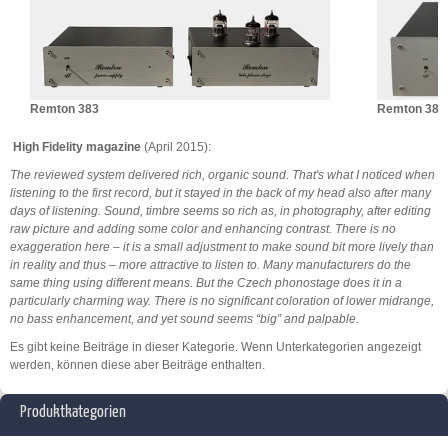
Remton 383
Remton 383
High Fidelity magazine
(April 2015):
The reviewed system delivered rich, organic sound. That's what I noticed when
listening to the first record, but it stayed in the back of my head also after many
days of listening. Sound, timbre seems so rich as, in photography, after editing
raw picture and adding some color and enhancing contrast. There is no
exaggeration here – it is a small adjustment to make sound bit more lively than
in reality and thus – more attractive to listen to. Many manufacturers do the
same thing using different means. But the Czech phonostage does it in a
particularly charming way. There is no significant coloration of lower midrange,
no bass enhancement, and yet sound seems “big” and palpable.
Es gibt keine Beiträge in dieser Kategorie. Wenn Unterkategorien angezeigt
werden, können diese aber Beiträge enthalten.
Produktkategorien