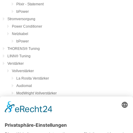
Plixir - Statement
bPower
Stromversorgung
Power Conditioner
Netzkabel
bPower
THORENS® Tuning
LINN® Tuning
Verstärker
Vollverstärker
La Rosita Verstärker
Audiomat
ModWright Vollverstärker
Pass Laboratories
Crayon
Audion
Vorverstärker
ModWright Vorverstärker