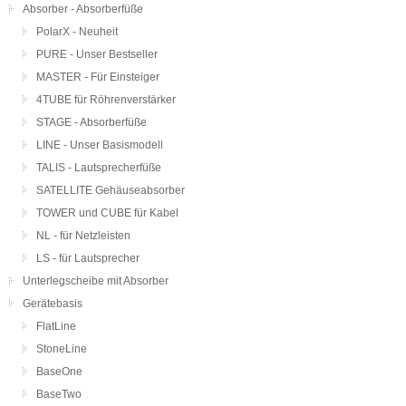
Absorber - Absorberfüße
PolarX - Neuheit
PURE - Unser Bestseller
MASTER - Für Einsteiger
4TUBE für Röhrenverstärker
STAGE - Absorberfüße
LINE - Unser Basismodell
TALIS - Lautsprecherfüße
SATELLITE Gehäuseabsorber
TOWER und CUBE für Kabel
NL - für Netzleisten
LS - für Lautsprecher
Unterlegscheibe mit Absorber
Gerätebasis
FlatLine
StoneLine
BaseOne
BaseTwo