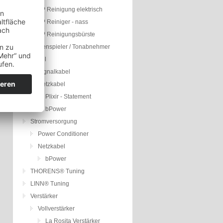
LP Reinigung elektrisch
LP Reiniger - nass
LP Reinigungsbürste
Plattenspieler / Tonabnehmer
Kabel
Signalkabel
Netzkabel
Plixir - Statement
bPower
Stromversorgung
Power Conditioner
Netzkabel
bPower
THORENS® Tuning
LINN® Tuning
Verstärker
Vollverstärker
La Rosita Verstärker