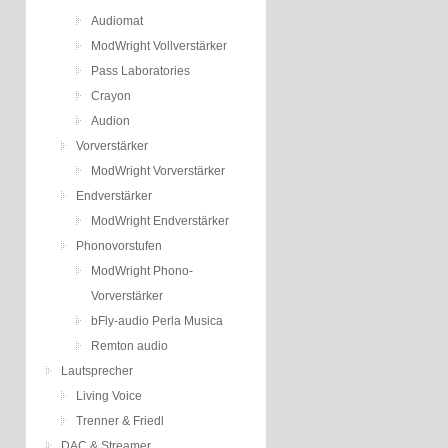
Audiomat
ModWright Vollverstärker
Pass Laboratories
Crayon
Audion
Vorverstärker
ModWright Vorverstärker
Endverstärker
ModWright Endverstärker
Phonovorstufen
ModWright Phono-
Vorverstärker
bFly-audio Perla Musica
Remton audio
Lautsprecher
Living Voice
Trenner & Friedl
DAC & Streamer