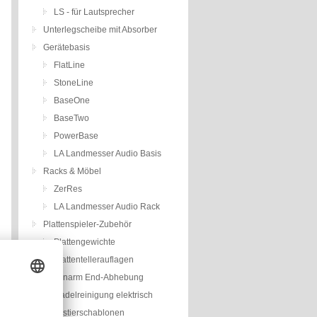
LS - für Lautsprecher
Unterlegscheibe mit Absorber
Gerätebasis
FlatLine
StoneLine
BaseOne
BaseTwo
PowerBase
LA Landmesser Audio Basis
Racks & Möbel
ZerRes
LA Landmesser Audio Rack
Plattenspieler-Zubehör
Plattengewichte
Plattentellerauflagen
Tonarm End-Abhebung
Nadelreinigung elektrisch
Justierschablonen