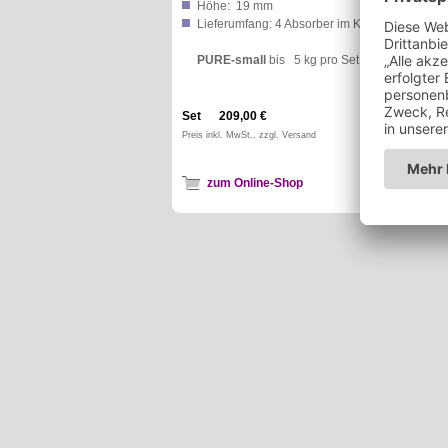
Höhe: 19 mm
Lieferumfang: 4 Absorber im Koffer
PURE-small
bis 5 kg pro Set
Set 209,00 €
Preis inkl. MwSt., zzgl. Versand
zum Online-Shop