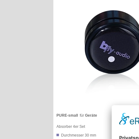
PURE-small
für
Geräte
Absorber 4er Set
Durchmesser 30 mm