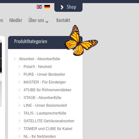
Shop
en
Händler
Über uns
Kontakt
Produktkategorien
Absorber - Absorberfüße
PolarX - Neuheit
PURE - Unser Bestseller
MASTER - Für Einsteiger
4TUBE für Röhrenverstärker
STAGE - Absorberfüße
LINE - Unser Basismodell
TALIS - Lautsprecherfüße
SATELLITE Gehäuseabsorber
TOWER und CUBE für Kabel
NL - für Netzleisten