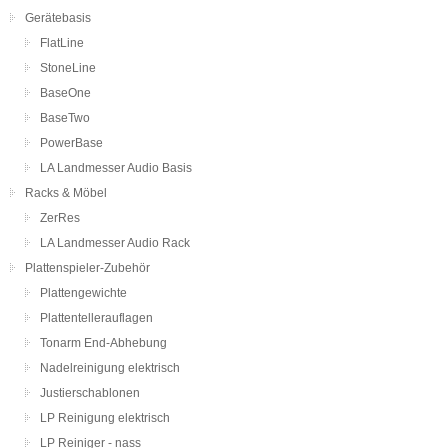
Gerätebasis
FlatLine
StoneLine
BaseOne
BaseTwo
PowerBase
LA Landmesser Audio Basis
Racks & Möbel
ZerRes
LA Landmesser Audio Rack
Plattenspieler-Zubehör
Plattengewichte
Plattentellerauflagen
Tonarm End-Abhebung
Nadelreinigung elektrisch
Justierschablonen
LP Reinigung elektrisch
LP Reiniger - nass