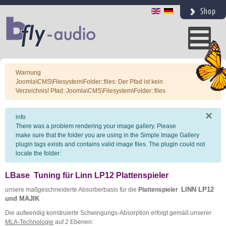
Shop
×
Warnung
Joomla\CMS\Filesystem\Folder::files: Der Pfad ist kein
Verzeichnis! Pfad: Joomla\CMS\Filesystem\Folder::files
×
info
There was a problem rendering your image gallery. Please
make sure that the folder you are using in the Simple Image Gallery
plugin tags exists and contains valid image files. The plugin could not
locate the folder:
LBase Tuning für Linn LP12 Plattenspieler
LINN LP12
unsere maßgeschneiderte Absorberbasis für die
Plattenspieler
und MAJIK
Die aufwendig konstruierte Schwingungs-Absorption erfolgt gemäß unserer
MLA-Technologie
auf 2 Ebenen: