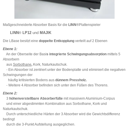
Maßgeschneiderte Absorber Basis für die
LINN
®Plattenspieler
LINN
LP12
und
MAJIK
®
Die LBase besitzt eine
doppelte Entkopplung
verteilt auf 2 Ebenen
Ebene 1:
An der Oberseite der Basi
s integrierte Schwingungsabsorption
mittels 5
Absorbern
aus
Sorbothane
,
Kork, Naturkautschuk.
- Ein Absorber ist zentriert unter der Bodenplatte und eliminiert die negativen
Schwingungen der
häufig kritisierten Bodens aus
dünnem Pressholz.
- Weitere 4 Absorber befinden sich unter den Füßen des Thorens.
Ebene 2:
3
höhenverstellbare Absorberfüße
mit massivem Aluminium-Corpus
und einer abgestimmten Kombination aus Sorbothane, Kork und
Naturkautschuk.
Durch unterschiedliche Härten der 3 Absorber wird die Gewichtsdifferenz
bedingt
durch die 3-Punkt Aufstellung ausgeglichen.