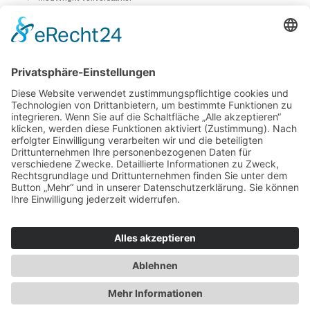
Pass Laboratories
Crayon
Audion
Vorverstärker
ModWright Vorverstärker
Endverstärker
ModWright Endverstärker
Phonovorstufen
ModWright Phono-Vorverstärker
bFly-audio Perla Musica
Remton audio
Lautsprecher
Living Voice
Trenner & Friedl
DAC & Streamer
La Rosita DAC und Streamer
Kopfhörer etc.
Kopfhörerständer