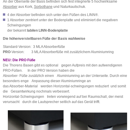
An der Oberseite der Basis befinden sich fest integrierte 5 hochwirksame
Absorber
aus Kork,
Sorbothane
und Naturkautschuk.
4 der Absorber befinden sich unter den Füßen des LINN®.
1 Absorber zentriert unter der Bodenplatte und eliminiert die negativen
Schwingungen
der bekannt
labilen LINN-Bodenplatte
Die höhenverstellbaren Füße der Basis wahlweise
Standard-Version: 3 MLA Absorberfüße
PRO
-Version: 3 MLA Absorberfüße mit zusätzlichem Aluminiumring
NEU: Die PRO Füße
Die Thorens Basen gibt es optional gegen Aufpreis mit den aufwendigeren
PRO-Füßen. In der PRO Version haben die
Absorber- Füße zusätzlich einen Aluminiumring an der Unterseite. Durch eine
besonders enge Anpassung dieser Aluminiumringe an
das Absorber-Material werden Horizontal-schwingungen reduziert und somit
die Gesamtwirkung nochmals verbessert.
Horizontal-Schwingungen treten vorwiegend auf bei Raumschall, der meist
verursacht durch die Lautsprecher seitlich auf das Gerät trifft.