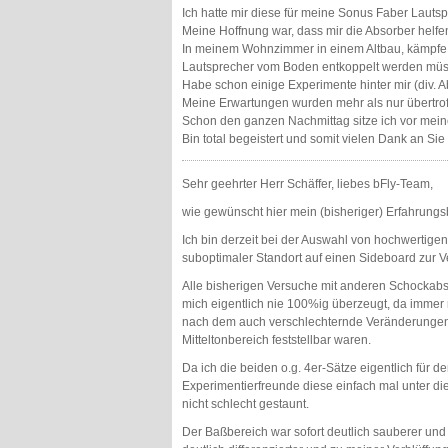
Ich hatte mir diese für meine Sonus Faber Lautsp
Meine Hoffnung war, dass mir die Absorber helfe
In meinem Wohnzimmer in einem Altbau, kämpfe ic
Lautsprecher vom Boden entkoppelt werden müs
Habe schon einige Experimente hinter mir (div. A
Meine Erwartungen wurden mehr als nur übertrof
Schon den ganzen Nachmittag sitze ich vor mein
Bin total begeistert und somit vielen Dank an Sie 
Sehr geehrter Herr Schäffer, liebes bFly-Team,
wie gewünscht hier mein (bisheriger) Erfahrungsb
Ich bin derzeit bei der Auswahl von hochwertigen
suboptimaler Standort auf einen Sideboard zur V
Alle bisherigen Versuche mit anderen Schockabs
mich eigentlich nie 100%ig überzeugt, da immer
nach dem auch verschlechternde Veränderungen 
Mitteltonbereich feststellbar waren.
Da ich die beiden o.g. 4er-Sätze eigentlich für 
Experimentierfreunde diese einfach mal unter di
nicht schlecht gestaunt.
Der Baßbereich war sofort deutlich sauberer und 