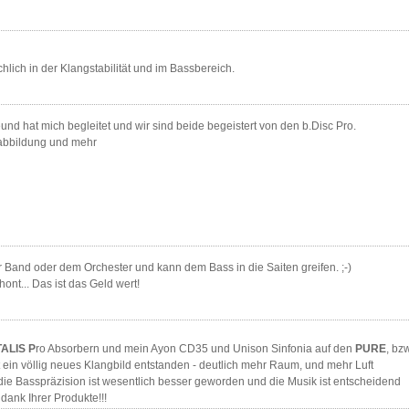
lich in der Klangstabilität und im Bassbereich.
eund hat mich begleitet und wir sind beide begeistert von den b.Disc Pro.
abbildung und mehr
r Band oder dem Orchester und kann dem Bass in die Saiten greifen. ;-)
nt... Das ist das Geld wert!
TALIS P
ro Absorbern und mein Ayon CD35 und Unison Sinfonia auf den
PURE
, bzw
t ein völlig neues Klangbild entstanden - deutlich mehr Raum, und mehr Luft
ie Basspräzision ist wesentlich besser geworden und die Musik ist entscheidend
dank Ihrer Produkte!!!