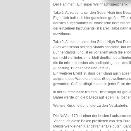
Der Hammer !! Ein super Weihnachtsgeschenk !
Take 1, Absorber unter den Göbel High End Detai
Eigentlich hatte ich hier garkeinen großen Effekt
deutlich aufgeräumter ist. Akustische Instrument
der einzelnen Instrumente ist klarer. Habe dann
gewöhnen.
Take 2, Absorber unter den Göbel High End Deta
Alles was schon bei den Stands passierte, nur n
Bühnendarstellung ist es vor allem auch die enor
gar nicht viel tiefer, er ist bloß deutlich detailli
die für mich mir bisher als audiophil galten, de
Auflösung, Bühnentiefe und -breite).
Ein weiterer Effekt ist, dass der Klang auch ab
aufgrund des Wandlerprinzips (Biegewellenwandle
geworden. Gefühlt klingt es nun in jeder Ecke d
In der Summe halte ich den Effekt sogar für größ
Daher werde ich die b.Discs auf jeden Fall behal
Weitere Rückmeldung folgt zu den Netzkabeln.
Die NuVero170 ist einer der besten Lautsprecher 
Aber auch diese Boxen profitieren von den Pur
Meisterwerk einen Klangstrahler. Die guten Kla