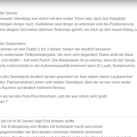
lle Stands:
 erwartet. Allerdings war schon mit den ersten Tönen klar, dass das Klangbild
e klingen länger nach, Hallfahnen sind länger zu erkennen und die Positionierung
 eine längere Zeit meine üblichen Testsongs gehört, um mich an den neuen Klang z
ille Subwoofern:
ochmals um den Faktor 2 bis 3 stärker. Neben der deutlich besseren
m verbesserte Tieftonwiedergabe, die mich sehr begeistert. Dabei wirkt der Bass
erter und straffer – hat mehr Punch. Die Wiedergabe ist so präzise, dass ich bei Songs,
utliche Unterschiede in der Aufnahmequalität erkennen kann (S-Laute, Kompression,
seits des Sweetspots deutlich besser geworden ist. Nun haben meine Lautsprecher
r, Flächenstrahler) einen sehr weiten Sweetspot. Aber der ist nun noch weiter
es Raumes auf deutlich höherem Niveau.
er als bei den Pure Plus Absorbern, und der war schon sehr groß!
ten ?.
die ich in 40 Jahren High End erleben durfte.
e. Die Entkopplung vom Boden mit Sorbotane macht aus einem
ngeigenschaften der Box werden nochmals merklich verbessert.