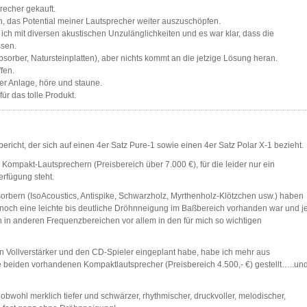
recher gekauft.
n, das Potential meiner Lautsprecher weiter auszuschöpfen.
h mit diversen akustischen Unzulänglichkeiten und es war klar, dass die
sen.
bsorber, Natursteinplatten), aber nichts kommt an die jetzige Lösung heran.
fen.
er Anlage, höre und staune.
für das tolle Produkt.
ericht, der sich auf einen 4er Satz Pure-1 sowie einen 4er Satz Polar X-1 bezieht.
 Kompakt-Lautsprechern (Preisbereich über 7.000 €), für die leider nur ein
erfügung steht.
orbern (IsoAcoustics, Antispike, Schwarzholz, Myrthenholz-Klötzchen usw.) haben
 noch eine leichte bis deutliche Dröhnneigung im Baßbereich vorhanden war und j
in anderen Frequenzbereichen vor allem in den für mich so wichtigen
den Vollverstärker und den CD-Spieler eingeplant habe, habe ich mehr aus
e beiden vorhandenen Kompaktlautsprecher (Preisbereich 4.500,- €) gestellt…..un
obwohl merklich tiefer und schwärzer, rhythmischer, druckvoller, melodischer,