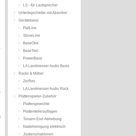
LS - für Lautsprecher
Unterlegscheibe mit Absorber
Gerätebasis
FlatLine
StoneLine
BaseOne
BaseTwo
PowerBase
LA Landmesser Audio Basis
Racks & Möbel
ZerRes
LA Landmesser Audio Rack
e
Plattenspieler-Zubehör
Plattengewichte
Plattentellerauflagen
d
Tonarm End-Abhebung
Nadelreinigung elektrisch
Justierschablonen