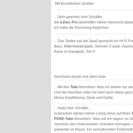
Mit freundlichen Grüßen
... Sehr geehrter Herr Schäffer,
die
b.Disc Pro
übertreffen meine Harmonix tatsäch
Ich habe die Rechnung beglichen.
... Das Testen hat viel Spaß gemacht ein HI-FI Fr
Bass, Mittenwiedergabe, Simmen S laute, Raum
Ruhe im Klangbild ,Toll !!!
Nochmals danke und alles Gute
... Mit den
Talis
Absorbern sitze ich wieder vor de
Und der Nachbar unter mir wird auch etwas gescho
Meine Empfehlung, Dank und Grüße
.. Hallo Herr Schäffer,
inzwischen stehen meine Living Voice auf Ihren
PURE-Tube
Absorbern. Was soll ich sagen, es is
zwischen den Instrumenten, trotzdem homogen, d
präsenter im Raum. Ein sensationeller Fortschritt 