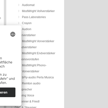
Audiomat
ModWright Vollverstärker
Pass Laboratories
h
Crayon
Audion
Vorverstärker
ModWright Vorverstärker
Endverstärker
ModWright Endverstärker
Phonovorstufen
ModWright Phono-
Vorverstärker
bFly-audio Perla Musica
Remton audio
Lautsprecher
Living Voice
Trenner & Friedl
DAC & Streamer