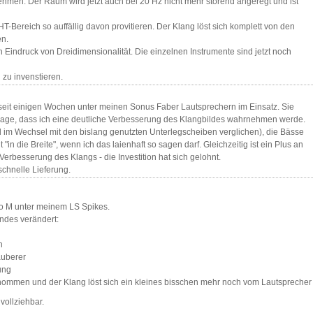
hmen. Der Raum wird jetzt auch bei 20 Hz nicht mehr störend angeregt und ist
T-Bereich so auffällig davon provitieren. Der Klang löst sich komplett von den
en.
Eindruck von Dreidimensionalität. Die einzelnen Instrumente sind jetzt noch
 zu invenstieren.
 seit einigen Wochen unter meinen Sonus Faber Lautsprechern im Einsatz. Sie
Anfrage, dass ich eine deutliche Verbesserung des Klangbildes wahrnehmen werde.
 im Wechsel mit den bislang genutzten Unterlegscheiben verglichen), die Bässe
t "in die Breite", wenn ich das laienhaft so sagen darf. Gleichzeitig ist ein Plus an
erbesserung des Klangs - die Investition hat sich gelohnt.
schnelle Lieferung.
Pro M unter meinem LS Spikes.
endes verändert:
n
auberer
ung
enommen und der Klang löst sich ein kleines bisschen mehr noch vom Lautsprecher
vollziehbar.