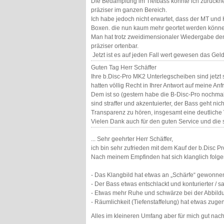
Die Bedämpfung im Tiefbass konnte ich zurückne
präziser im ganzen Bereich.
Ich habe jedoch nicht erwartet, dass der MT und H
Boxen. die nun kaum mehr geortet werden könn
Man hat trotz zweidimensionaler Wiedergabe den 
präziser ortenbar.
Jetzt ist es auf jeden Fall wert gewesen das Geld
Guten Tag Herr Schäffer
Ihre b.Disc-Pro MK2 Unterlegscheiben sind jetzt
hatten völlig Recht in Ihrer Antwort auf meine 
Dem ist so (gestern habe die B-Disc-Pro nochmal
sind straffer und akzentuierter, der Bass geht nich
Transparenz zu hören, insgesamt eine deutliche V
Vielen Dank auch für den guten Service und die 
... Sehr geehrter Herr Schäffer,
ich bin sehr zufrieden mit dem Kauf der b.Disc 
Nach meinem Empfinden hat sich klanglich folg
- Das Klangbild hat etwas an „Schärfe“ gewonne
- Der Bass etwas entschlackt und konturierter / s
- Etwas mehr Ruhe und schwärze bei der Abbild
- Räumlichkeit (Tiefenstaffelung) hat etwas zug
Alles im kleineren Umfang aber für mich gut nach