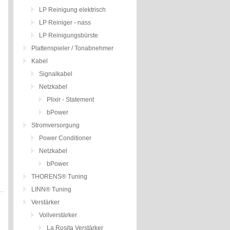
LP Reinigung elektrisch
LP Reiniger - nass
LP Reinigungsbürste
Plattenspieler / Tonabnehmer
Kabel
Signalkabel
Netzkabel
Plixir - Statement
bPower
Stromversorgung
Power Conditioner
Netzkabel
bPower
THORENS® Tuning
LINN® Tuning
Verstärker
Vollverstärker
La Rosita Verstärker