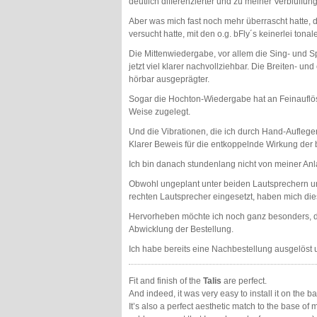
deutlich differenzierter und zu meiner Verblüffu
Aber was mich fast noch mehr überrascht hatte, 
versucht hatte, mit den o.g. bFly´s keinerlei to
Die Mittenwiedergabe, vor allem die Sing- und S
jetzt viel klarer nachvollziehbar. Die Breiten- un
hörbar ausgeprägter.
Sogar die Hochton-Wiedergabe hat an Feinauflösu
Weise zugelegt.
Und die Vibrationen, die ich durch Hand-Auflege
Klarer Beweis für die entkoppelnde Wirkung der b
Ich bin danach stundenlang nicht von meiner 
Obwohl ungeplant unter beiden Lautsprechern un
rechten Lautsprecher eingesetzt, haben mich die
Hervorheben möchte ich noch ganz besonders, di
Abwicklung der Bestellung.
Ich habe bereits eine Nachbestellung ausgelöst
Fit and finish of the
Talis
are perfect.
And indeed, it was very easy to install it on the
It’s also a perfect aesthetic match to the base of