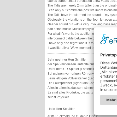
cables support that I purchased a few years ago).
The Talis are merely 2mm taller than the original 
I can only but confirm the positive impressions me
The Talis have transformed the sound of my syste
Obviously, the vibrations on the floor, felt even
cleaner sound but with a very involving bass res
part of the music.
Music simply sounds more detai
For what it’s worth, the addition of the Talis M P
interconnect cable between the cd player and the
I have only one regret and it is that I should hav
It was literally a ‘Wow’ moment that was unexpe
Sehr geehrter Herr Schäffer
der Spaß mit diesen Unterstellfüßen
PURE
ist sc
Unter dem CD-Spieler (Esoteric K-07x) befinden s
Bei meinem vorherigen Röhrenverstärker hatte ic
Beim jetzigen Vollverstärker (Esoteric F-07) kom
Die Lautsprecher (Dynaudio Contour 60i) stehen
Alles in allem ist das sehr stimmig und macht se
Es sind alles Produkte, die ganz klar auf physika
selbst Physiker.
Hallo Herr Schäffer,
erste Rückmeldung zu den b.Discs: