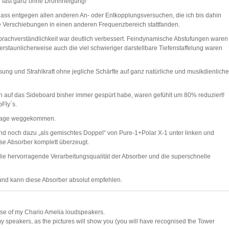
ng fast ganz ohne Dröhnneigung!
dass entgegen allen anderen An- oder Entkopplungsversuchen, die ich bis dahin
nale Verschiebungen in einen anderen Frequenzbereich stattfanden.
prachverständlichkeit war deutlich verbessert. Feindynamische Abstufungen waren
d erstaunlicherweise auch die viel schwieriger darstellbare Tiefenstaffelung waren
ng und Strahlkraft ohne jegliche Schärfte auf ganz natürliche und musikdienliche
n auf das Sideboard bisher immer gespürt habe, waren gefühlt um 80% reduziert!
Fly´s.
Anlage weggekommen.
d noch dazu „als gemischtes Doppel“ von Pure-1+Polar X-1 unter linken und
se Absorber komplett überzeugt.
e hervorragende Verarbeitungsqualität der Absorber und die superschnelle
 und kann diese Absorber absolut empfehlen.
 base of my Chario Amelia loudspeakers.
 my speakers, as the pictures will show you (you will have recognised the Tower