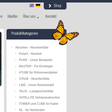
Shop
en
Händler
Über uns
Kontakt
Produktkategorien
Absorber - Absorberfüße
PolarX - Neuheit
PURE - Unser Bestseller
MASTER - Für Einsteiger
4TUBE für Röhrenverstärker
STAGE - Absorberfüße
LINE - Unser Basismodell
TALIS - Lautsprecherfüße
SATELLITE Gehäuseabsorber
TOWER und CUBE für Kabel
NL - für Netzleisten