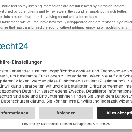
Chario feet so my listening impressions are not influenced by a different height.
ntioned by other clients and by reviewers: the sound is, simply put, much better.
m into a much clearer and involving sound with a better bass.
 at a fairly moderate volume, have now totally disappeared and are replaced by a muc
ponse that has transformed the sound without adding, removing or modifying any
led and involving.
ro to my system is much more beneficial than the recent addition of an expensive
 integrated amplifier (both from Accuphase).
e purchased the Talis much earlier.
cted and audible from the moment a cd was played.
hon garantiert.
ich schon 4 Unterstellfüße dieser Art.
h die geeigneten Untersetzer (4Tubes).
men die bestellten nun darunter zum Einsatz.
 auf
b.Disc
(Glider) (ebenfalls bei Ihnen im Sommer 2022) bestellt.
hr viel Spaß beim Musik hören. Ich möchte diese Produkte nicht missen.
lischen Prinzipien basieren und Ihr Geld auch entsprechend Wert sind - ich bin