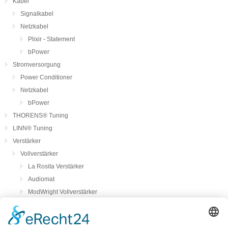
Kabel
Signalkabel
Netzkabel
Plixir - Statement
bPower
Stromversorgung
Power Conditioner
Netzkabel
bPower
THORENS® Tuning
LINN® Tuning
Verstärker
Vollverstärker
La Rosita Verstärker
Audiomat
ModWright Vollverstärker
Pass Laboratories
Crayon