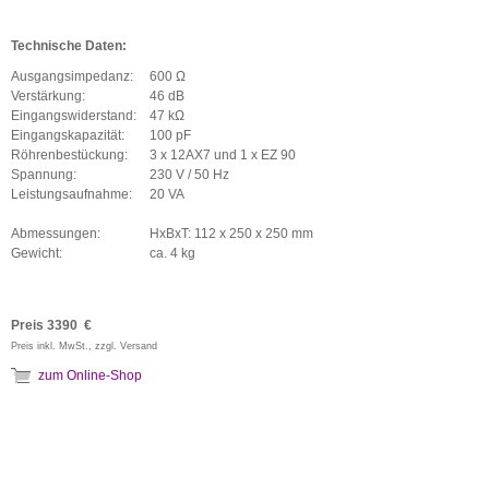
Technische Daten:
Ausgangsimpedanz:
600 Ω
Verstärkung:
46 dB
Eingangswiderstand:
47 kΩ
Eingangskapazität:
100 pF
Röhrenbestückung:
3 x 12AX7 und 1 x EZ 90
Spannung:
230 V / 50 Hz
Leistungsaufnahme:
20 VA
Abmessungen:
HxBxT: 112 x 250 x 250 mm
Gewicht:
ca. 4 kg
Preis 3390 €
Preis inkl. MwSt., zzgl. Versand
zum Online-Shop