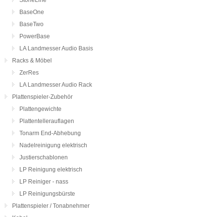
StoneLine
BaseOne
BaseTwo
PowerBase
LA Landmesser Audio Basis
Racks & Möbel
ZerRes
LA Landmesser Audio Rack
Plattenspieler-Zubehör
Plattengewichte
Plattentellerauflagen
Tonarm End-Abhebung
Nadelreinigung elektrisch
Justierschablonen
LP Reinigung elektrisch
LP Reiniger - nass
LP Reinigungsbürste
Plattenspieler / Tonabnehmer