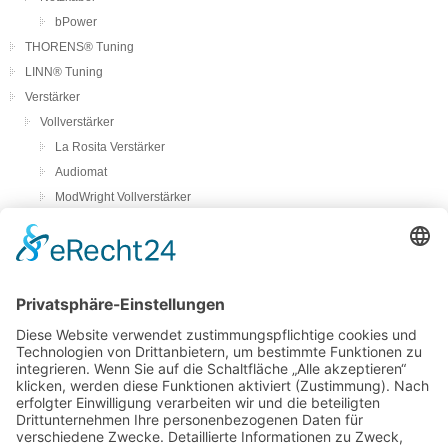
bPower
THORENS® Tuning
LINN® Tuning
Verstärker
Vollverstärker
La Rosita Verstärker
Audiomat
ModWright Vollverstärker
Pass Laboratories
Crayon
Audion
Vorverstärker
ModWright Vorverstärker
Endverstärker
ModWright Endverstärker
Phonovorstufen
ModWright Phono-Vorverstärker
bFly-audio Perla Musica