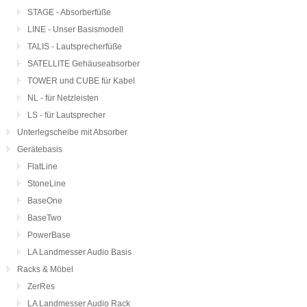
STAGE - Absorberfüße
LINE - Unser Basismodell
TALIS - Lautsprecherfüße
SATELLITE Gehäuseabsorber
TOWER und CUBE für Kabel
NL - für Netzleisten
LS - für Lautsprecher
Unterlegscheibe mit Absorber
Gerätebasis
FlatLine
StoneLine
BaseOne
BaseTwo
PowerBase
LA Landmesser Audio Basis
Racks & Möbel
ZerRes
LA Landmesser Audio Rack